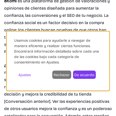
eKomi
es una plataforma de gestión de valoraciones y
opiniones de clientes diseñada para aumentar la
confianza, las conversiones y el SEO de tu negocio. La
confianza social es un factor decisivo en la compra
online; los clientes buscan pruebas de que otros han
tenido experiencias positivas. Otras herramientas
Usamos cookies para ayudarle a navegar de
similares listadas en eCommerce.cool incluyen Partoo,
manera eficiente y realizar ciertas funciones.
Encontrará información detallada sobre cada una
Revi y Opiniones Verificadas.
de las cookies bajo cada categoría de
consentimiento en Ajustes.
¿Cómo mejora la UX y las Conversiones?
Al recopilar y
mostrar opiniones verificadas,
eKomi
y herramientas
Ajustes
Rechazar
De acuerdo
similares, ofrecen una
prueba social irrefutable
. Esto
reduce la incertidumbre del comprador, valida su
decisión y mejora la credibilidad de tu tienda
[Conversación anterior]. Ver las experiencias positivas
de otros usuarios mejora la confianza y es un poderoso
catalizador para la conversión. Además, estas reseñas