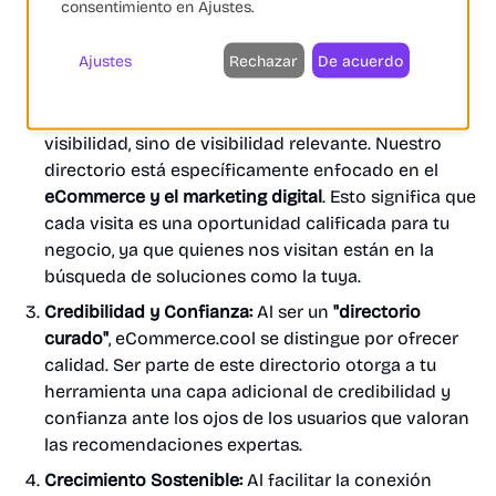
que están activamente buscando soluciones para
consentimiento en Ajustes.
crecer y mejorar. Al estar en nuestro directorio, te
posicionas directamente frente a tus clientes
Ajustes
Rechazar
De acuerdo
ideales.
Audiencia Altamente Relevante:
No se trata solo de
visibilidad, sino de visibilidad relevante. Nuestro
directorio está específicamente enfocado en el
eCommerce y el marketing digital
. Esto significa que
cada visita es una oportunidad calificada para tu
negocio, ya que quienes nos visitan están en la
búsqueda de soluciones como la tuya.
Credibilidad y Confianza:
Al ser un
"directorio
curado"
, eCommerce.cool se distingue por ofrecer
calidad. Ser parte de este directorio otorga a tu
herramienta una capa adicional de credibilidad y
confianza ante los ojos de los usuarios que valoran
las recomendaciones expertas.
Crecimiento Sostenible:
Al facilitar la conexión