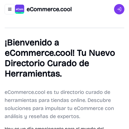
eCommerce.cool
Abrir menú de navegación
Inici
¡Bienvenido a
eCommerce.cool! Tu Nuevo
Directorio Curado de
Herramientas.
eCommerce.cool es tu directorio curado de
herramientas para tiendas online. Descubre
soluciones para impulsar tu eCommerce con
análisis y reseñas de expertos.
Hoy es un día emocionante para el mundo del