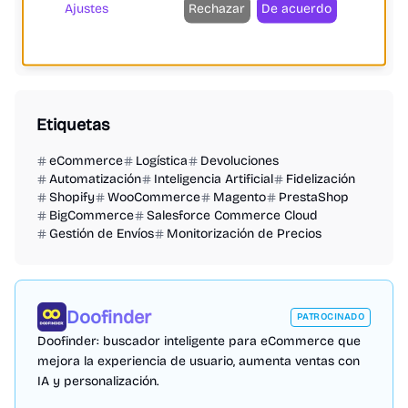
Ajustes
Rechazar
De acuerdo
Logística Inversa
Fidelización de Clientes
Gestión Logística
Etiquetas
eCommerce
Logística
Devoluciones
Automatización
Inteligencia Artificial
Fidelización
Shopify
WooCommerce
Magento
PrestaShop
BigCommerce
Salesforce Commerce Cloud
Gestión de Envíos
Monitorización de Precios
Doofinder
PATROCINADO
Doofinder: buscador inteligente para eCommerce que
mejora la experiencia de usuario, aumenta ventas con
IA y personalización.