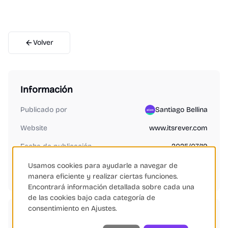
Volver
Información
Publicado por
Santiago Bellina
Website
www.itsrever.com
Fecha de publicación
2025/07/19
Usamos cookies para ayudarle a navegar de
¿Es tu producto o empresa?
Reclamar ficha gratis
manera eficiente y realizar ciertas funciones.
Encontrará información detallada sobre cada una
de las cookies bajo cada categoría de
consentimiento en Ajustes.
Categorías