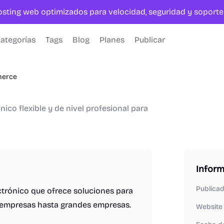
hosting web optimizados para velocidad, seguridad y sopor
ategorías
Tags
Blog
Planes
Publicar
merce
co flexible y de nivel profesional para
Infor
Publica
trónico que ofrece soluciones para
 empresas hasta grandes empresas.
Website