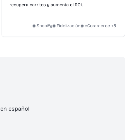
recupera carritos y aumenta el ROI.
Shopify
Fidelización
eCommerce
+
5
 en español
cribirse