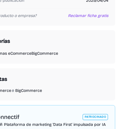
 publicación
2025/04/04
producto o empresa?
Reclamar ficha gratis
rías
rmas eCommerce
BigCommerce
tas
merce
BigCommerce
nnectif
PATROCINADO
f: Plataforma de marketing 'Data First' impulsada por IA