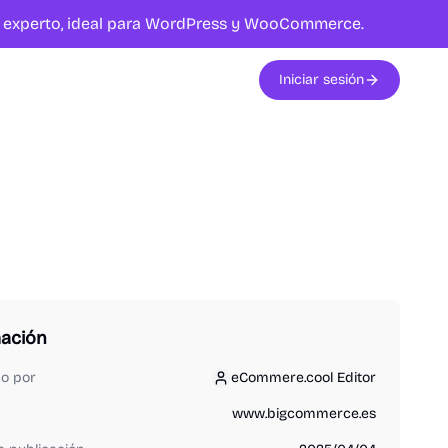
te experto, ideal para WordPress y WooCommerce.
Iniciar sesión
mación
do por
eCommere.cool Editor
eCommere.cool Editor
www.bigcommerce.es