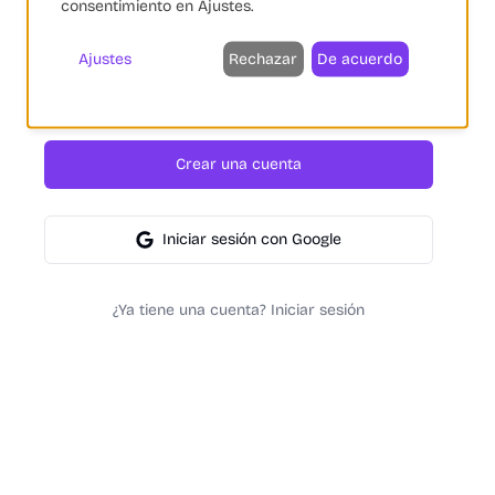
consentimiento en Ajustes.
Ajustes
Rechazar
De acuerdo
He leído y acepto la
política de privacidad
y el
aviso legal
.
Crear una cuenta
Iniciar sesión con Google
¿Ya tiene una cuenta? Iniciar sesión